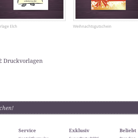
rlage Elch
Weihnachtsgutschein
2 Druckvorlagen
chen!
Service
Exklusiv
Beliebt