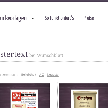
uckvorlagen
So funktioniert’s
Preise
stertext
bei Wunschblatt
rtieren nach:
Beliebtheit
A-Z
Neueste