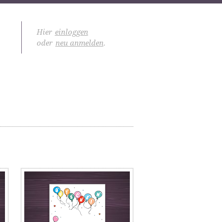
Hier
einloggen
oder
neu anmelden
.