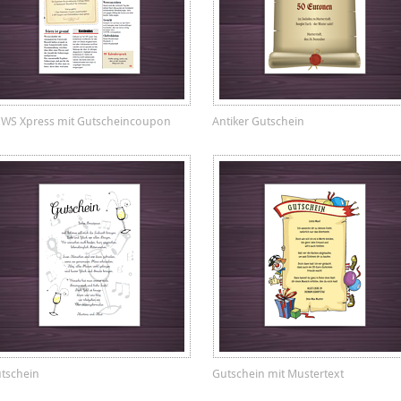
WS Xpress mit Gutscheincoupon
Antiker Gutschein
tschein
Gutschein mit Mustertext