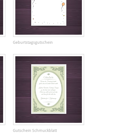
Geburtstagsgutschein
Gutschein Schmuckblatt