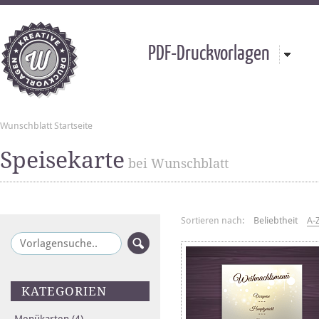
PDF-Druckvorlagen
Wunschblatt Startseite
Speisekarte
bei Wunschblatt
Sortieren nach:
Beliebtheit
A-
KATEGORIEN