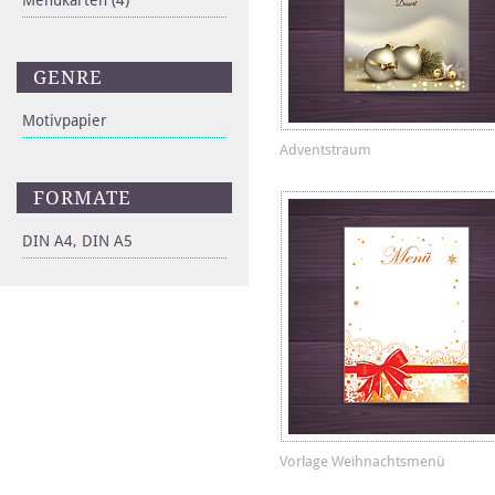
Menükarten
(4)
GENRE
Motivpapier
Adventstraum
FORMATE
DIN A4, DIN A5
Vorlage Weihnachtsmenü