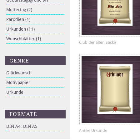
Geburtstagsgrüße
(4)
Muttertag
(2)
Parodien
(1)
Urkunden
(11)
Wunschblätter
(1)
Club der alten Säcke
GENRE
Glückwunsch
Motivpapier
Urkunde
FORMATE
DIN A4, DIN A5
Antike Urkunde