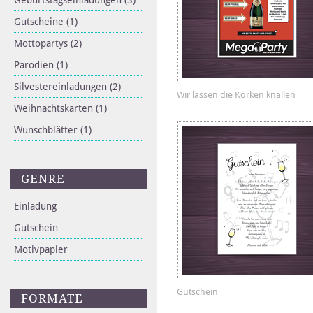
Geburtstagseinladungen
(3)
Gutscheine
(1)
Mottopartys
(2)
Parodien
(1)
Silvestereinladungen
(2)
Wir lassen die Korken knallen
Weihnachtskarten
(1)
Wunschblätter
(1)
GENRE
Einladung
Gutschein
Motivpapier
Gutschein
FORMATE