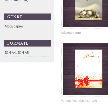
Menükarten
(4)
GENRE
Motivpapier
Adventstraum
FORMATE
DIN A4, DIN A5
Vorlage Weihnachtsmenü