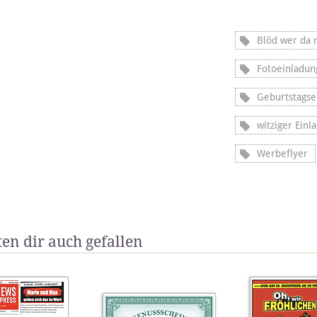
Blöd wer da 
Fotoeinladun
Geburtstagse
witziger Einl
Werbeflyer
en dir auch gefallen