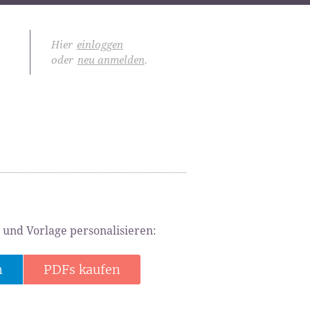
Hier
einloggen
oder
neu anmelden
.
 und Vorlage personalisieren:
n
PDFs kaufen