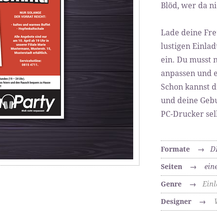
Blöd, wer da n
Lade deine Fre
lustigen Einla
ein. Du musst 
anpassen und e
Schon kannst d
und deine Geb
PC-Drucker sel
D
Formate
→
ein
Seiten
→
Ein
Genre
→
Designer
→