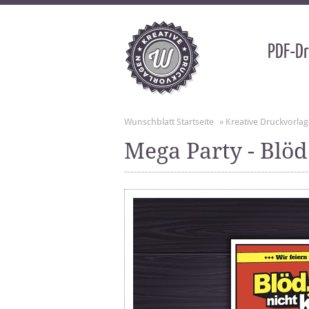
PDF-Dr
Wunschblatt Startseite
»
Kreative Druckvorla
Mega Party - Blö