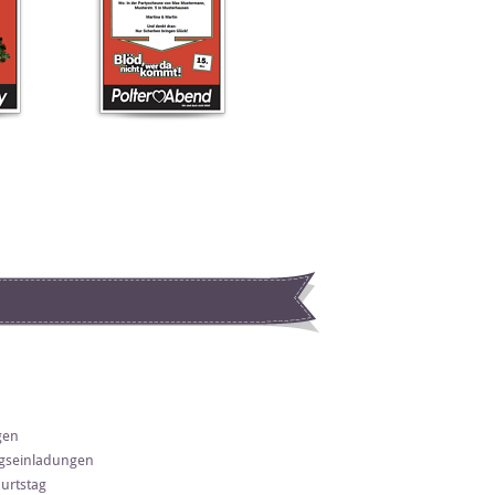
gen
gseinladungen
urtstag