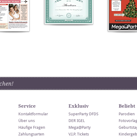
chen!
Service
Exklusiv
Beliebt
Kontaktformular
SuperParty DFDS
Parodien
Über uns
DER IGEL
Fotovorla
Häufige Fragen
Mega@Party
Geburtsta
Zahlungsarten
V.I.P. Tickets
Kindergeb