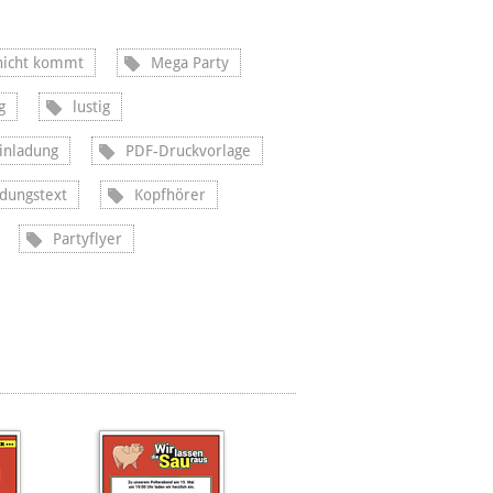
nicht kommt
Mega Party
g
lustig
inladung
PDF-Druckvorlage
adungstext
Kopfhörer
Partyflyer