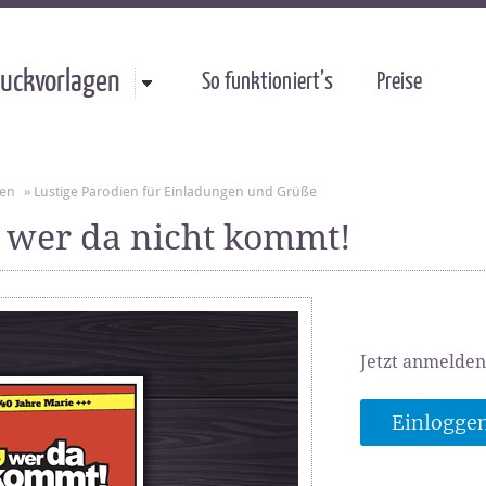
uckvorlagen
So funktioniert’s
Preise
gen
»
Lustige Parodien für Einladungen und Grüße
d wer da nicht kommt!
Jetzt anmelden
Einlogge