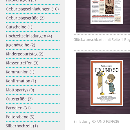
Fotovorlagen
(9)
Geburtstagseinladungen
(16)
Geburtstagsgrüße
(2)
Gutscheine
(1)
Hochzeitseinladungen
(4)
Glückwunschkarte mit Seite-1-Bo
Jugendweihe
(2)
Kindergeburtstag
(2)
Klassentreffen
(3)
Kommunion
(1)
Konfirmation
(1)
Mottopartys
(9)
Ostergrüße
(2)
Parodien
(31)
Polterabend
(5)
Einladung FIX UND FUFFZIG
Silberhochzeit
(1)