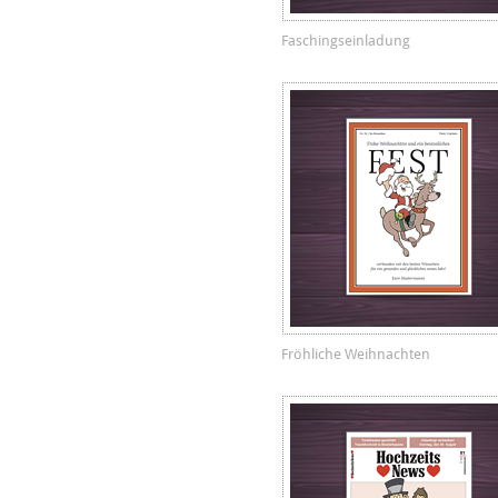
Faschingseinladung
Fröhliche Weihnachten