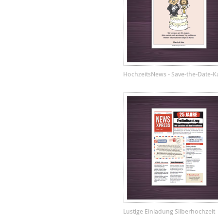
HochzeitsNews - Save-the-Date-K
Lustige Einladung Silberhochzeit