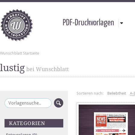
PDF-Druckvorlagen
Wunschblatt Startseite
lustig
bei Wunschblatt
Sortieren nach:
Beliebtheit
A-
KATEGORIEN