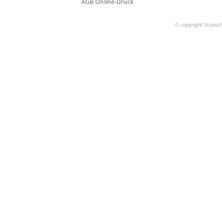
AGB Online-Druck
© copyright Wunsch