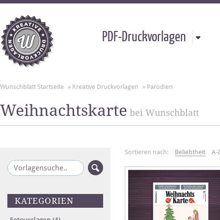
PDF-Druckvorlagen
Wunschblatt Startseite
»
Kreative Druckvorlagen
»
Parodien
Weihnachtskarte
bei Wunschblatt
Sortieren nach:
Beliebtheit
A-
KATEGORIEN