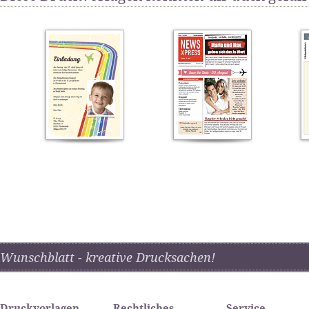
Wunschblatt - kreative Drucksachen!
Druckvorlagen
Rechtliches
Service