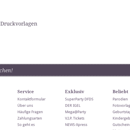
 Druckvorlagen
chen!
Service
Exklusiv
Beliebt
Kontaktformular
SuperParty DFDS
Parodien
Über uns
DER IGEL
Fotovorla
Häufige Fragen
Mega@Party
Geburtsta
Zahlungsarten
V.I.P. Tickets
Kindergeb
So geht es
NEWS-Xpress
Gutschein