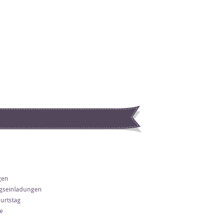
gen
gseinladungen
urtstag
e