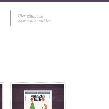
Hier
einloggen
oder
neu anmelden
.