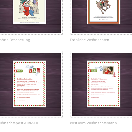
höne Bescherung
Fröhliche Weihnachten
ihnachtspost AIRMAIL
Post vom Weihnachtsmann