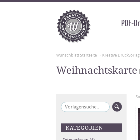
PDF-Dr
Wunschblatt Startseite
»
Kreative Druckvorla
Weihnachtskarte
So
KATEGORIEN