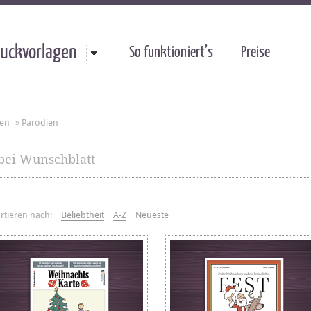
uckvorlagen
So funktioniert’s
Preise
gen
»
Parodien
bei Wunschblatt
rtieren nach:
Beliebtheit
A-Z
Neueste