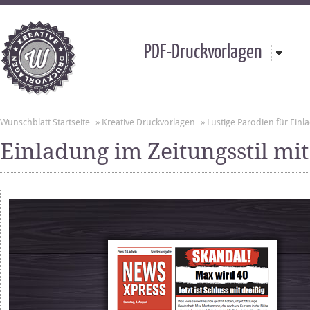
PDF-Druckvorlagen
Wunschblatt Startseite
»
Kreative Druckvorlagen
»
Lustige Parodien für Ei
Einladung im Zeitungsstil mi