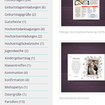
Fotovorlagen
(24)
Geburtstagseinladungen
(6)
Geburtstagsgrüße
(2)
Gutscheine
(1)
Hochzeitsdanksagungen
(4)
Witzige Hochzeitseinladung EXTR
Hochzeitseinladungen
(2)
Hochzeitsglückwünsche
(1)
Jugendweihe
(2)
Kindergeburtstag
(1)
Klassentreffen
(1)
Kommunion
(4)
Konfirmation
(4)
Mottopartys
(1)
Ostergrüße
(1)
Dankeskarte Hochzeit
Parodien
(13)