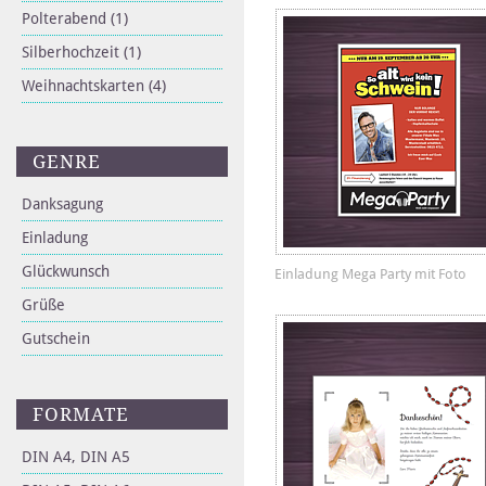
Polterabend
(1)
Silberhochzeit
(1)
Weihnachtskarten
(4)
GENRE
Danksagung
Einladung
Glückwunsch
Einladung Mega Party mit Foto
Grüße
Gutschein
FORMATE
DIN A4, DIN A5