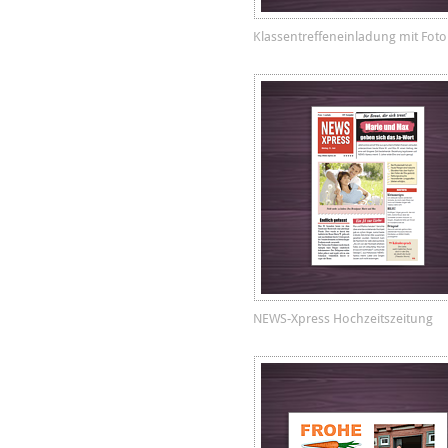
Klassentreffeneinladung mit Foto
NEWS-Xpress Hochzeitszeitung