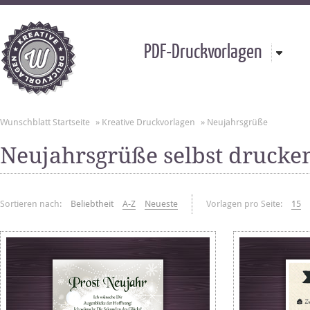
PDF-Druckvorlagen
Wunschblatt Startseite
»
Kreative Druckvorlagen
»
Neujahrsgrüße
Neujahrsgrüße selbst drucke
Sortieren nach:
Beliebtheit
A-Z
Neueste
Vorlagen pro Seite:
15