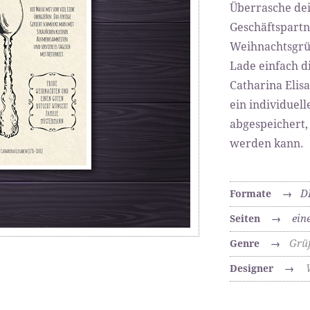
Überrasche de
Geschäftspartn
Weihnachtsgrü
Lade einfach d
Catharina Elis
ein individuel
abgespeichert,
werden kann.
D
Formate
→
ein
Seiten
→
Grü
Genre
→
Designer
→