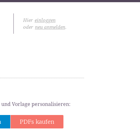
Hier
einloggen
oder
neu anmelden
.
 und Vorlage personalisieren:
n
PDFs kaufen