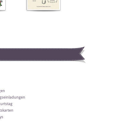
gen
gseinladungen
urtstag
skarten
ys