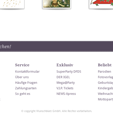
chen!
Service
Exklusiv
Beliebt
Kontaktformular
SuperParty DFDS
Parodien
Über uns
DER IGEL
Fotovorla
Häufige Fragen
Mega@Party
Geburtsta
Zahlungsarten
V.I.P. Tickets
Kindergeb
So geht es
NEWS-Xpress
Weihnacht
k
Mottopart
© copyright Wunschblatt GmbH. Alle Rechte vorbehalten.