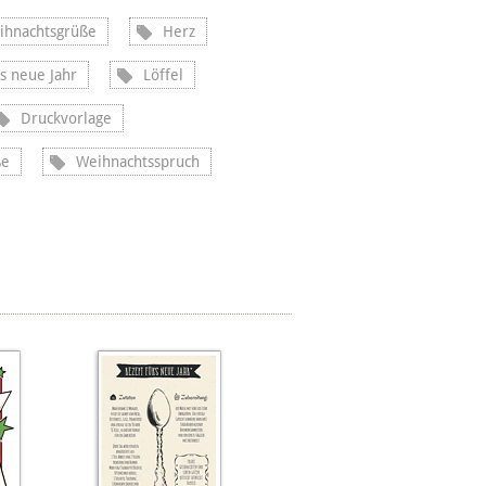
eihnachtsgrüße
Herz
s neue Jahr
Löffel
Druckvorlage
ße
Weihnachtsspruch