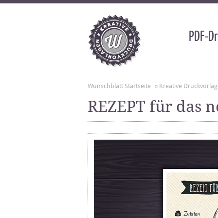
PDF-Dr
Wunschblatt Startseite
»
Kreative Druckvorla
REZEPT für das n