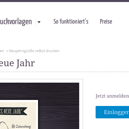
uckvorlagen
So funktioniert’s
Preise
gen
»
Neujahrsgrüße selbst drucken
eue Jahr
Jetzt anmelden
Einlogge