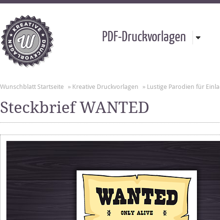
PDF-Druckvorlagen
Wunschblatt Startseite
»
Kreative Druckvorlagen
»
Lustige Parodien für Ei
Steckbrief WANTED