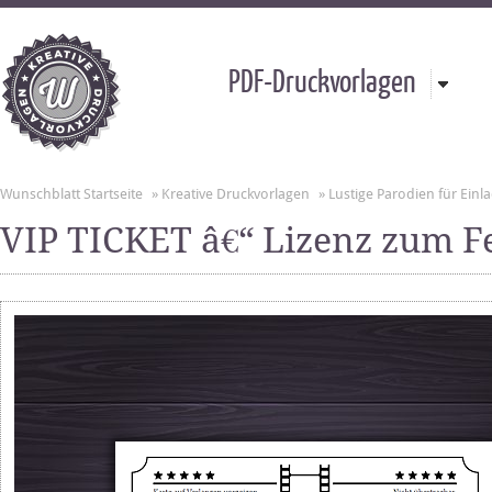
PDF-Druckvorlagen
Wunschblatt Startseite
»
Kreative Druckvorlagen
»
Lustige Parodien für Ei
VIP TICKET â€“ Lizenz zum F