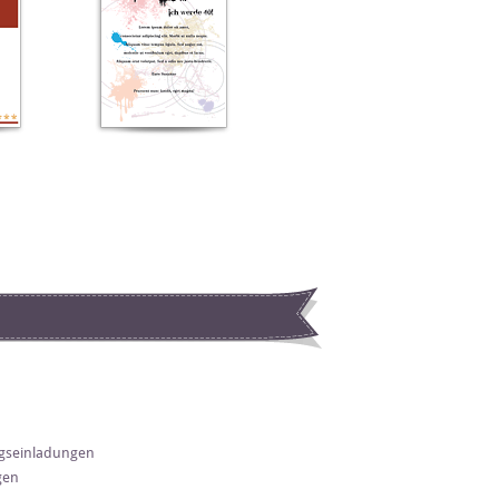
gseinladungen
gen