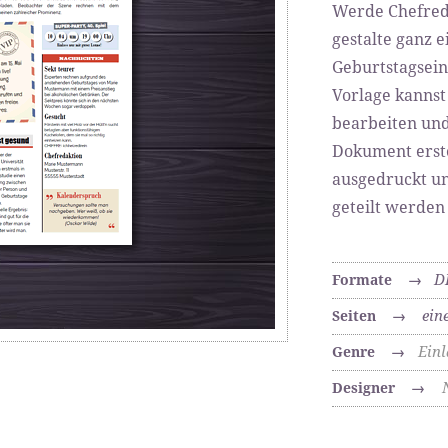
Werde Chefred
gestalte ganz e
Geburtstagsei
Vorlage kannst
bearbeiten und
Dokument erste
ausgedruckt un
geteilt werden
D
Formate
→
ein
Seiten
→
Ein
Genre
→
Designer
→