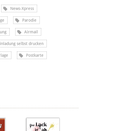
News-Xpress
age
Parodie
dung
Airmail
inladung selbst drucken
lage
Postkarte