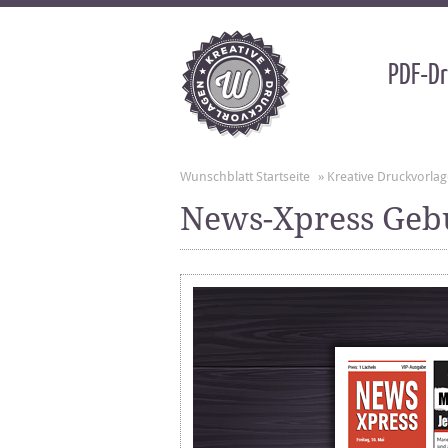
PDF-Dr
Wunschblatt Startseite
»
Kreative Druckvorla
News-Xpress Gebu