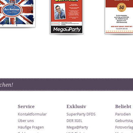
chen!
Service
Exklusiv
Beliebt
Kontaktformular
SuperParty DFDS
Parodien
Über uns
DER IGEL
Geburtsta
Häufige Fragen
Mega@Party
Fotovorla