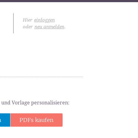
Hier
einloggen
oder
neu anmelden
.
 und Vorlage personalisieren:
n
PDFs kaufen