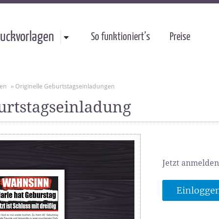
uckvorlagen
So funktioniert’s
Preise
gen
»
Originelle Geburtstagseinladungen
rtstagseinladung
Jetzt anmelden
Einlogge