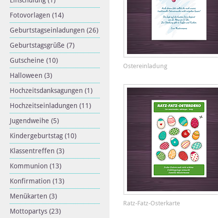
Einschulung
(1)
Fotovorlagen
(14)
Geburtstagseinladungen
(26)
Geburtstagsgrüße
(7)
Gutscheine
(10)
Ostereinladung
Halloween
(3)
Hochzeitsdanksagungen
(1)
Hochzeitseinladungen
(11)
Jugendweihe
(5)
Kindergeburtstag
(10)
Klassentreffen
(3)
Kommunion
(13)
Konfirmation
(13)
Menükarten
(3)
Ratz-Fatz-Osterkarte
Mottopartys
(23)