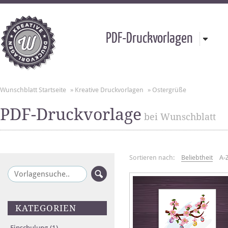
PDF-Druckvorlagen
Wunschblatt Startseite
»
Kreative Druckvorlagen
»
Ostergrüße
PDF-Druckvorlage
bei Wunschblatt
Sortieren nach:
Beliebtheit
A-
KATEGORIEN