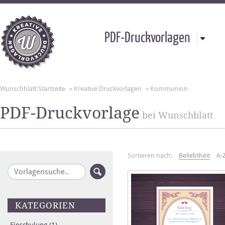
PDF-Druckvorlagen
Wunschblatt Startseite
»
Kreative Druckvorlagen
»
Kommunion
PDF-Druckvorlage
bei Wunschblatt
Sortieren nach:
Beliebtheit
A-
KATEGORIEN