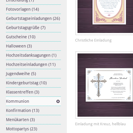
Einschulung
(1)
Fotovorlagen
(14)
Geburtstagseinladungen
(26)
Geburtstagsgrüße
(7)
Gutscheine
(10)
Christliche Einladung
Halloween
(3)
Hochzeitsdanksagungen
(1)
Hochzeitseinladungen
(11)
Jugendweihe
(5)
Kindergeburtstag
(10)
Klassentreffen
(3)
Kommunion
Konfirmation
(13)
Menükarten
(3)
Einladung mit Kreuz, hellblau
Mottopartys
(23)