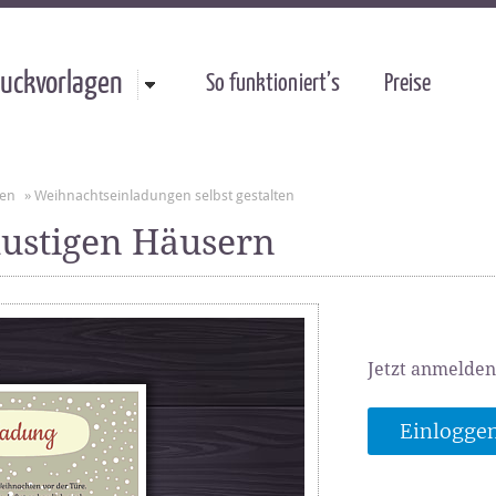
uckvorlagen
So funktioniert’s
Preise
gen
»
Weihnachtseinladungen selbst gestalten
ustigen Häusern
Jetzt anmelden
Einlogge