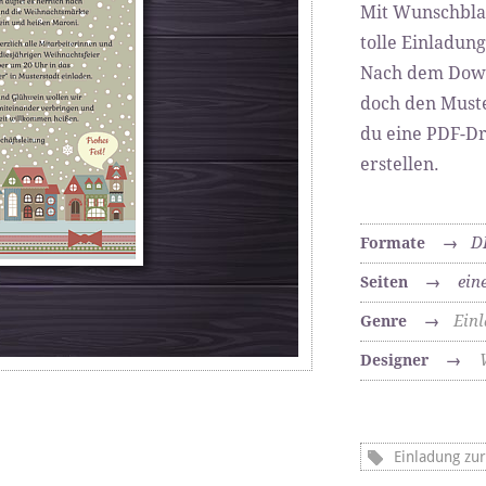
Mit Wunschblat
tolle Einladung
Nach dem Down
doch den Muste
du eine PDF-D
erstellen.
D
Formate
→
ein
Seiten
→
Ein
Genre
→
Designer
→
Einladung zu