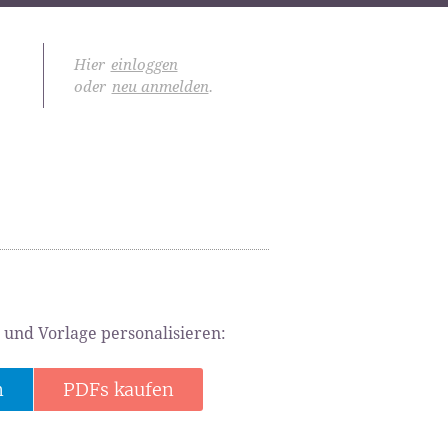
Hier
einloggen
oder
neu anmelden
.
 und Vorlage personalisieren:
n
PDFs kaufen