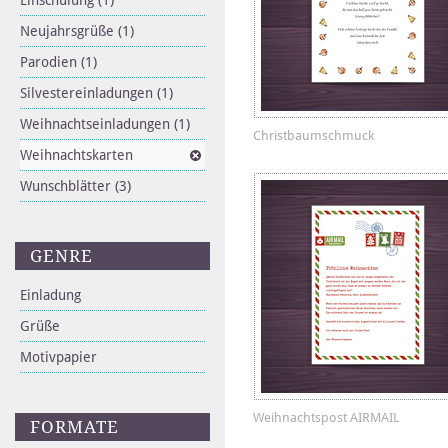
Einschulung
(1)
Neujahrsgrüße
(1)
Parodien
(1)
Silvestereinladungen
(1)
Weihnachtseinladungen
(1)
Christbaumschmuck
Weihnachtskarten
Wunschblätter
(3)
GENRE
Einladung
Grüße
Motivpapier
Weihnachtspost AIRMAIL
FORMATE