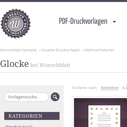
PDF-Druckvorlagen
Wunschblatt Startseite
»
Kreative Druckvorlagen
»
Weihnachtskarten
Glocke
bei Wunschblatt
Sortieren nach:
Beliebtheit
A-
KATEGORIEN