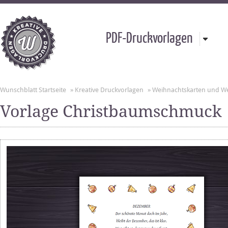
PDF-Druckvorlagen
Wunschblatt Startseite
»
Kreative Druckvorlagen
»
Weihnachtskarten und W
Vorlage Christbaumschmuck