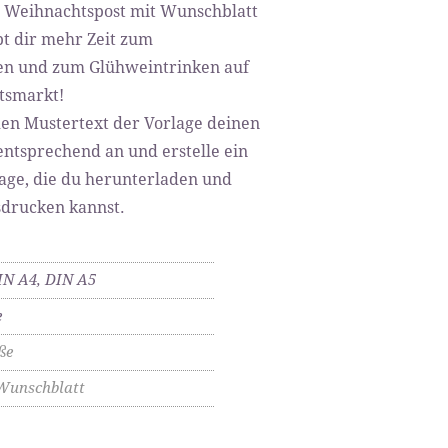
 Weihnachtspost mit Wunschblatt
ibt dir mehr Zeit zum
en und zum Glühweintrinken auf
tsmarkt!
den Mustertext der Vorlage deinen
entsprechend an und erstelle ein
ge, die du herunterladen und
usdrucken kannst.
IN A4, DIN A5
e
ße
Wunschblatt