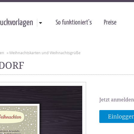
uckvorlagen
So funktioniert’s
Preise
gen
»
Weihnachtskarten und Weihnachtsgrüße
RDORF
Jetzt anmelden
Einlogge