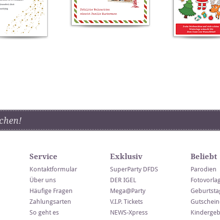
chen!
Service
Exklusiv
Beliebt
Kontaktformular
SuperParty DFDS
Parodien
Über uns
DER IGEL
Fotovorla
Häufige Fragen
Mega@Party
Geburtsta
Zahlungsarten
V.I.P. Tickets
Gutschein
So geht es
NEWS-Xpress
Kindergeb