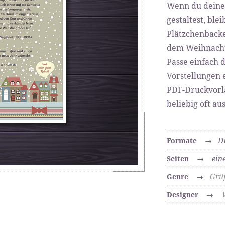
Wenn du deine
gestaltest, ble
Plätzchenback
dem Weihnach
Passe einfach 
Vorstellungen 
PDF-Druckvorla
beliebig oft a
D
Formate
→
ein
Seiten
→
Grü
Genre
→
Designer
→