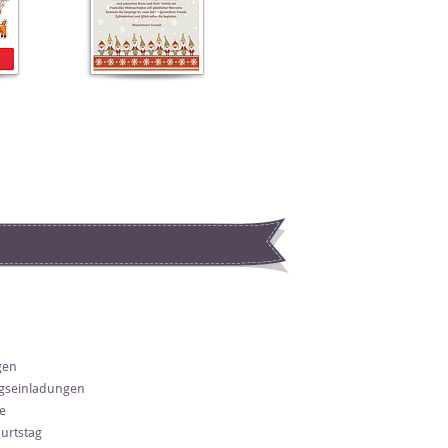
gen
gseinladungen
e
urtstag