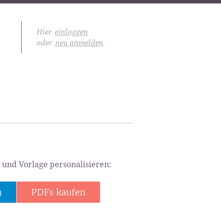
Hier
einloggen
oder
neu anmelden
.
 und Vorlage personalisieren:
n
PDFs kaufen