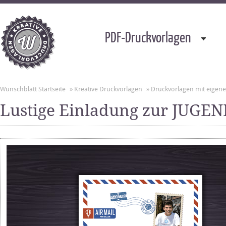
PDF-Druckvorlagen
Wunschblatt Startseite
»
Kreative Druckvorlagen
»
Druckvorlagen mit eigen
Lustige Einladung zur JUG