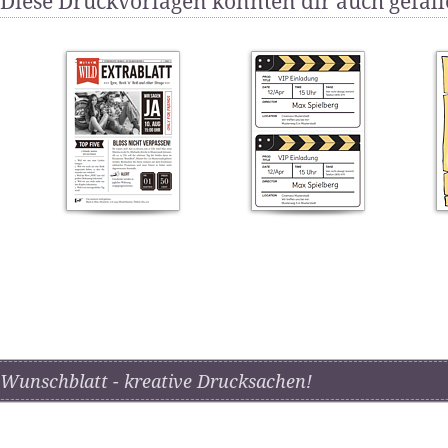
Diese Druckvorlagen könnten dir auch gefal
Wunschblatt - kreative Drucksachen!