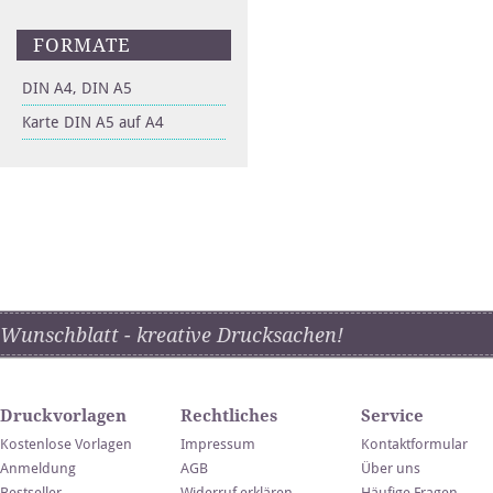
FORMATE
DIN A4, DIN A5
Karte DIN A5 auf A4
Wunschblatt - kreative Drucksachen!
Druckvorlagen
Rechtliches
Service
Kostenlose Vorlagen
Impressum
Kontaktformular
Anmeldung
AGB
Über uns
Bestseller
Widerruf erklären
Häufige Fragen