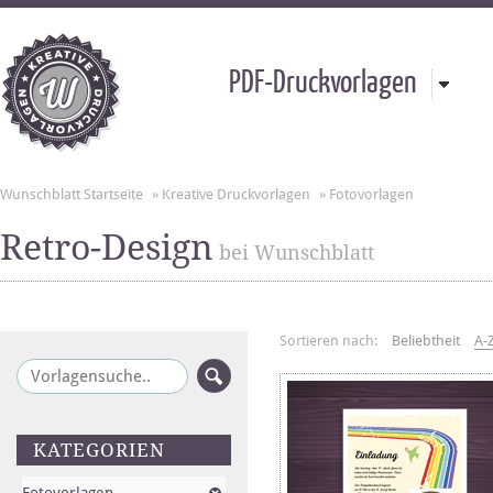
PDF-Druckvorlagen
Wunschblatt Startseite
»
Kreative Druckvorlagen
»
Fotovorlagen
Retro-Design
bei Wunschblatt
Sortieren nach:
Beliebtheit
A-
KATEGORIEN