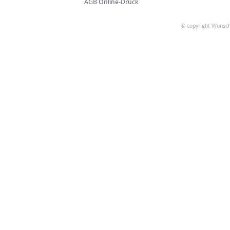
AGB Online-Druck
© copyright Wunsch