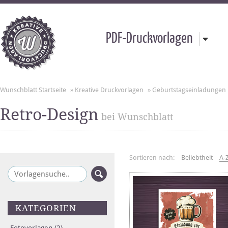
PDF-Druckvorlagen
Wunschblatt Startseite
»
Kreative Druckvorlagen
»
Geburtstagseinladungen
Retro-Design
bei Wunschblatt
Sortieren nach:
Beliebtheit
A-
KATEGORIEN