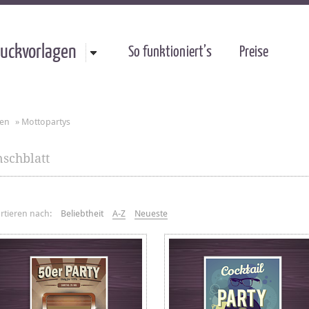
uckvorlagen
So funktioniert’s
Preise
gen
»
Mottopartys
schblatt
rtieren nach:
Beliebtheit
A-Z
Neueste