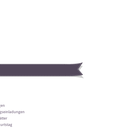
gen
gseinladungen
tter
urtstag