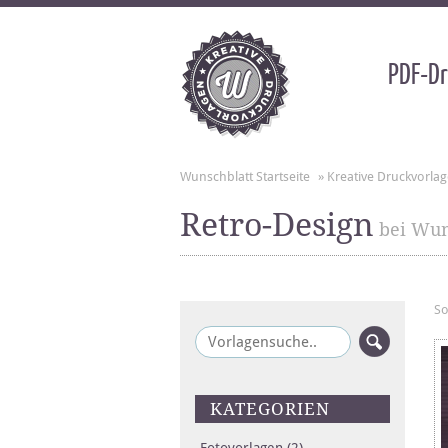
PDF-Dr
Wunschblatt Startseite
»
Kreative Druckvorla
Retro-Design
bei Wun
So
KATEGORIEN