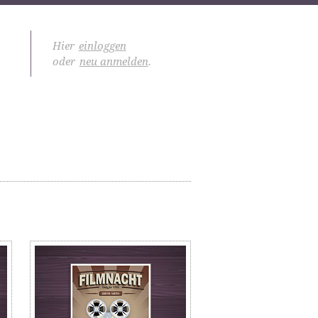
Hier
einloggen
oder
neu anmelden
.