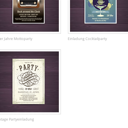
er Jahre Mottoparty
Einladung Cocktailparty
ntage Partyeinladung