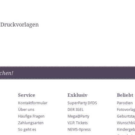
 Druckvorlagen
chen!
Service
Exklusiv
Beliebt
Kontaktformular
SuperParty DFDS
Parodien
Über uns
DER IGEL
Fotovorla
Häufige Fragen
Mega@Party
Geburtsta
Zahlungsarten
V.I.P. Tickets
Wunschblä
So geht es
NEWS-Xpress
Kindergeb