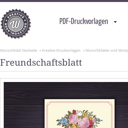
PDF-Druckvorlagen
Wunschblatt Startseite
»
Kreative Druckvorlagen
»
Wunschblätter und Motiv
Freundschaftsblatt