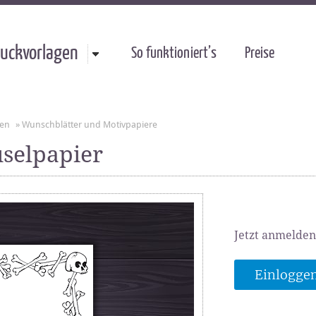
uckvorlagen
So funktioniert’s
Preise
gen
»
Wunschblätter und Motivpapiere
selpapier
Jetzt anmelden
Einlogge