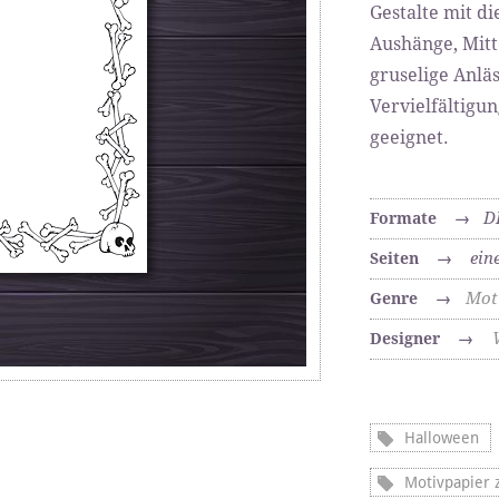
Gestalte mit d
Aushänge, Mitt
gruselige Anläs
Vervielfältigu
geeignet.
D
Formate
→
ein
Seiten
→
Mot
Genre
→
Designer
→
Halloween
Motivpapier