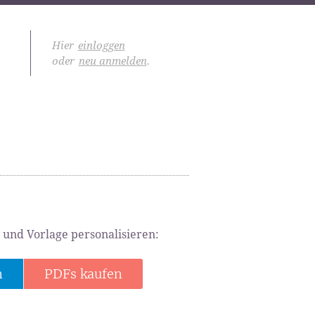
Hier
einloggen
oder
neu anmelden
.
 und Vorlage personalisieren:
n
PDFs kaufen