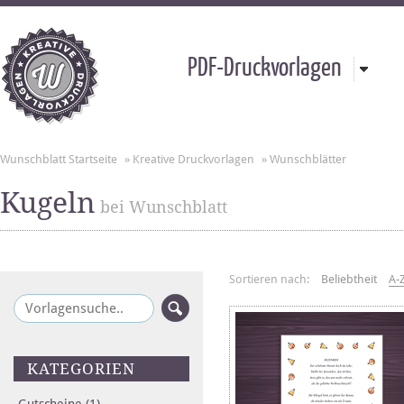
PDF-Druckvorlagen
Wunschblatt Startseite
»
Kreative Druckvorlagen
»
Wunschblätter
Kugeln
bei Wunschblatt
Sortieren nach:
Beliebtheit
A-
KATEGORIEN