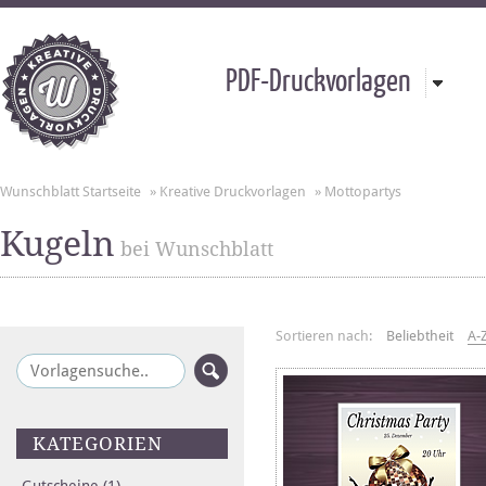
PDF-Druckvorlagen
Wunschblatt Startseite
»
Kreative Druckvorlagen
»
Mottopartys
Kugeln
bei Wunschblatt
Sortieren nach:
Beliebtheit
A-
KATEGORIEN