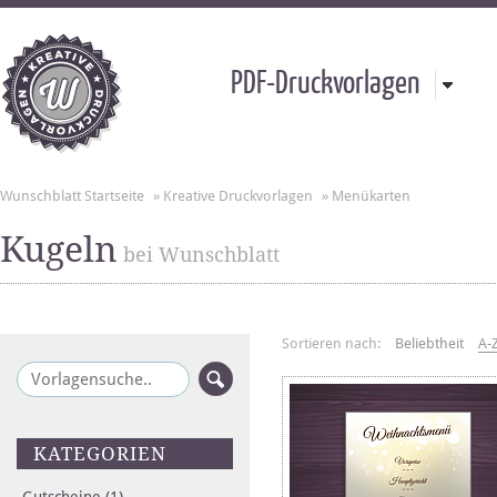
PDF-Druckvorlagen
Wunschblatt Startseite
»
Kreative Druckvorlagen
»
Menükarten
Kugeln
bei Wunschblatt
Sortieren nach:
Beliebtheit
A-
KATEGORIEN