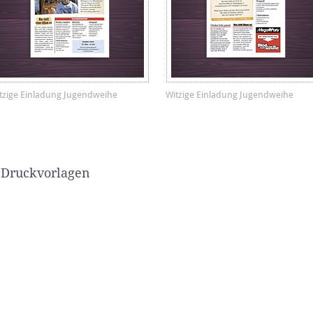
tzige Einladung Jugendweihe
Witzige Einladung Jugendweihe
 Druckvorlagen