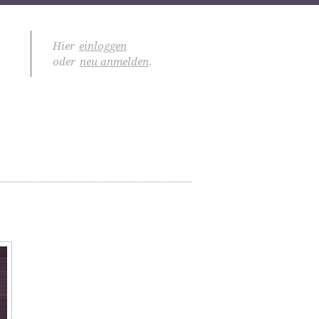
Hier
einloggen
oder
neu anmelden
.