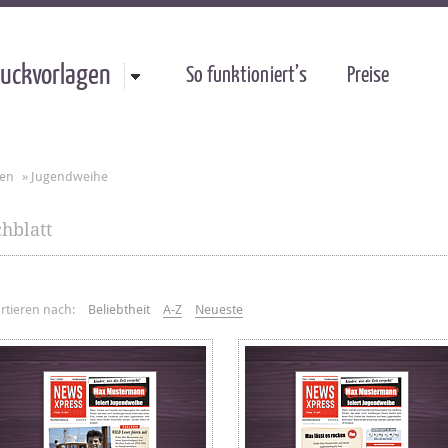
uckvorlagen
So funktioniert’s
Preise
gen
»
Jugendweihe
hblatt
rtieren nach:
Beliebtheit
A-Z
Neueste