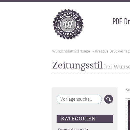
PDF-Dr
Wunschblatt Startseite
»
Kreative Druckvorla
Zeitungsstil
bei Wunsc
So
KATEGORIEN