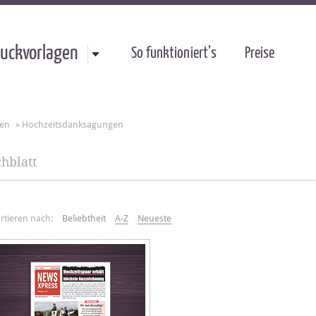
uckvorlagen
So funktioniert’s
Preise
gen
»
Hochzeitsdanksagungen
hblatt
rtieren nach:
Beliebtheit
A-Z
Neueste