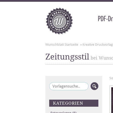
PDF-Dr
Wunschblatt Startseite
»
Kreative Druckvorla
Zeitungsstil
bei Wunsc
So
KATEGORIEN