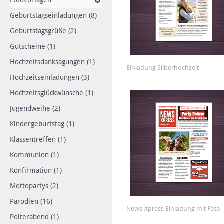
Fotovorlagen
Geburtstagseinladungen
(8)
Geburtstagsgrüße
(2)
Gutscheine
(1)
Hochzeitsdanksagungen
(1)
Einladung Silberhochzeit
Hochzeitseinladungen
(3)
Hochzeitsglückwünsche
(1)
Jugendweihe
(2)
Kindergeburtstag
(1)
Klassentreffen
(1)
Kommunion
(1)
Konfirmation
(1)
Mottopartys
(2)
Parodien
(16)
News-Xpress Einladung mit Foto
Polterabend
(1)