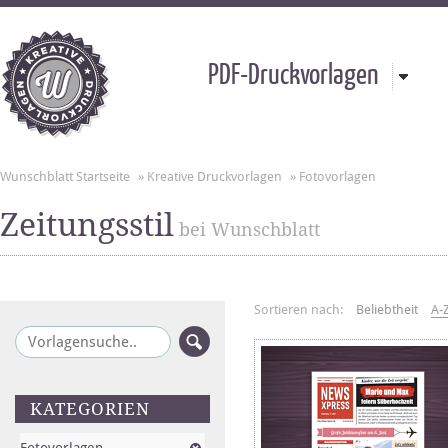
PDF-Druckvorlagen
Wunschblatt Startseite
»
Kreative Druckvorlagen
»
Fotovorlagen
Zeitungsstil
bei Wunschblatt
Sortieren nach:
Beliebtheit
A-
KATEGORIEN