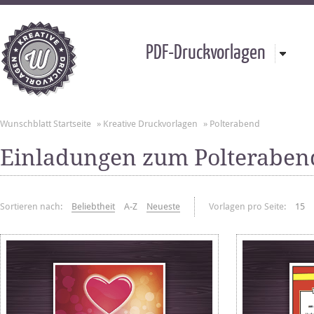
PDF-Druckvorlagen
Wunschblatt Startseite
»
Kreative Druckvorlagen
»
Polterabend
Einladungen zum Polteraben
Sortieren nach:
Beliebtheit
A-Z
Neueste
Vorlagen pro Seite:
15