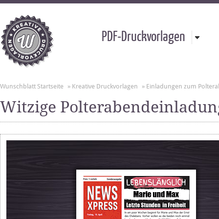
PDF-Druckvorlagen
Wunschblatt Startseite
»
Kreative Druckvorlagen
»
Einladungen zum Polter
Witzige Polterabendeinladun