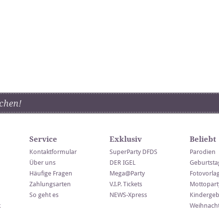
chen!
Service
Exklusiv
Beliebt
Kontaktformular
SuperParty DFDS
Parodien
Über uns
DER IGEL
Geburtsta
Häufige Fragen
Mega@Party
Fotovorla
Zahlungsarten
V.I.P. Tickets
Mottopart
So geht es
NEWS-Xpress
Kindergeb
k
Weihnacht