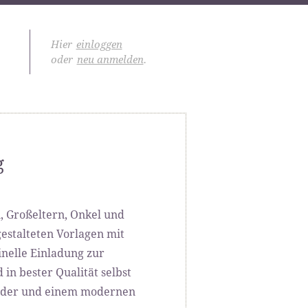
Hier
einloggen
oder
neu anmelden
.
g
n, Großeltern, Onkel und
estalteten Vorlagen mit
nelle Einladung zur
in bester Qualität selbst
ader und einem modernen