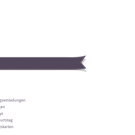
gseinladungen
gen
ys
urtstag
skarten