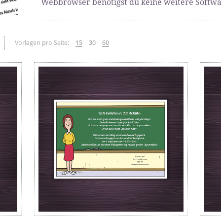
Webbrowser benötigst du keine weitere Softwa
Vorlagen pro Seite:
15
30
60