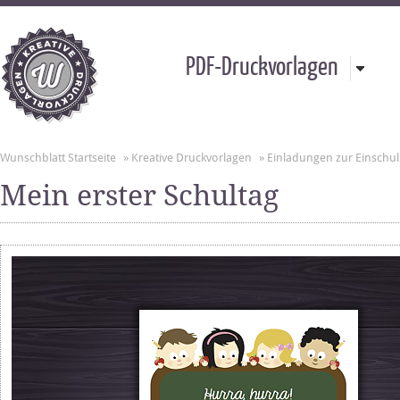
PDF-Druckvorlagen
Wunschblatt Startseite
»
Kreative Druckvorlagen
»
Einladungen zur Einschu
Mein erster Schultag