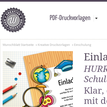
PDF-Druckvorlagen
Wunschblatt Startseite
»
Kreative Druckvorlagen
»
Einschulung
Einl
HURR
Schul
Klar,
mit d