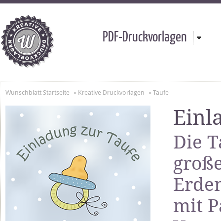
PDF-Druckvorlagen
Wunschblatt Startseite
»
Kreative Druckvorlagen
»
Taufe
Einl
Die T
große
Erde
mit P