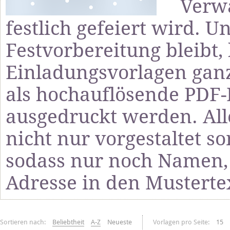
Verw
festlich gefeiert wird. U
Festvorbereitung bleibt
Einladungsvorlagen ganz
als hochauflösende PDF-
ausgedruckt werden. All
nicht nur vorgestaltet s
sodass nur noch Namen,
Adresse in den Musterte
Sortieren nach:
Beliebtheit
A-Z
Neueste
Vorlagen pro Seite:
15