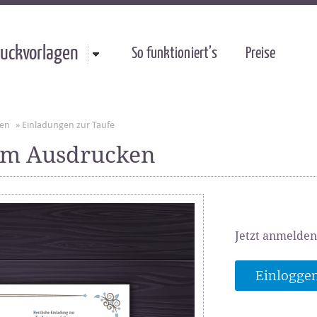
uckvorlagen
So funktioniert’s
Preise
gen
»
Einladungen zur Taufe
um Ausdrucken
Jetzt anmelden
Einlogge