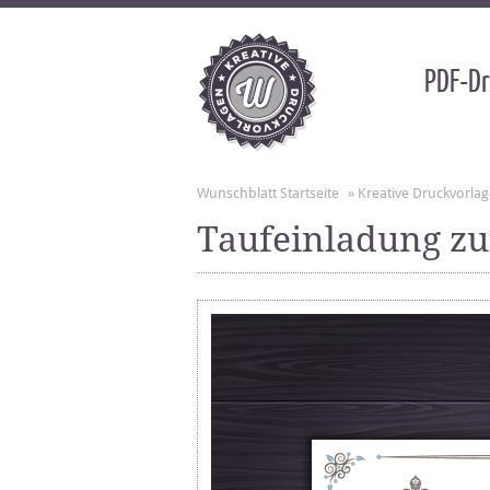
PDF-Dr
Wunschblatt Startseite
»
Kreative Druckvorla
Taufeinladung z