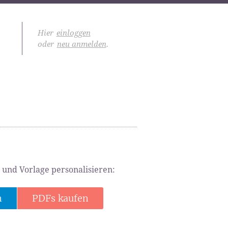
Hier
einloggen
oder
neu anmelden
.
 und Vorlage personalisieren:
n
PDFs kaufen