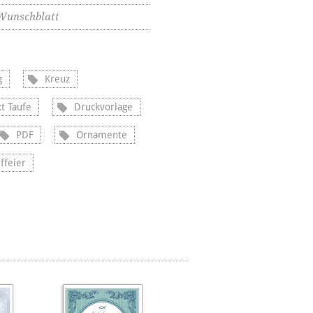
Wunschblatt
g
Kreuz
t Taufe
Druckvorlage
PDF
Ornamente
ffeier