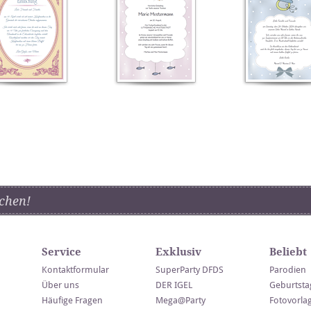
chen!
Service
Exklusiv
Beliebt
Kontaktformular
SuperParty DFDS
Parodien
Über uns
DER IGEL
Geburtsta
Häufige Fragen
Mega@Party
Fotovorla