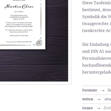
Diese Taufeinl
bestimmt, dess
Symbolik die 
(waagerechte 
(senkrechte Ach
Die Einladung 
und DIN A5 au
Personalisiere
hochauflösend
heruntergelade
D
Formate
→
ein
Seiten
→
Ein
Genre
→