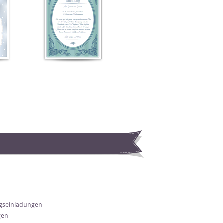
gseinladungen
gen