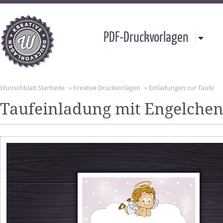
PDF-Druckvorlagen
Wunschblatt Startseite
»
Kreative Druckvorlagen
»
Einladungen zur Taufe
Taufeinladung mit Engelche