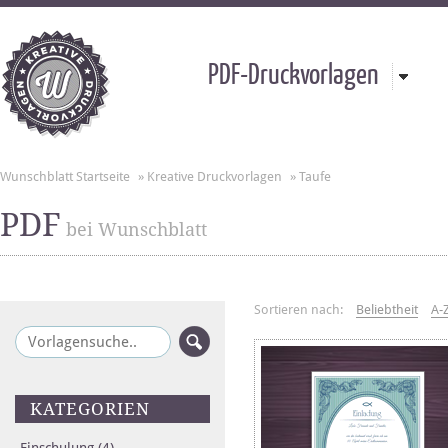
PDF-Druckvorlagen
Wunschblatt Startseite
»
Kreative Druckvorlagen
»
Taufe
PDF
bei Wunschblatt
Sortieren nach:
Beliebtheit
A-
KATEGORIEN