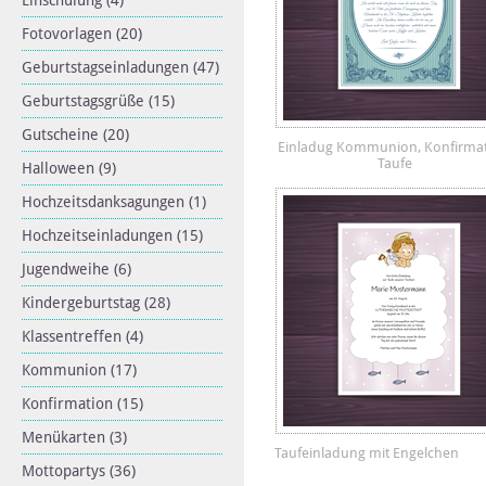
Einschulung
(4)
Fotovorlagen
(20)
Geburtstagseinladungen
(47)
Geburtstagsgrüße
(15)
Gutscheine
(20)
Einladug Kommunion, Konfirmat
Taufe
Halloween
(9)
Hochzeitsdanksagungen
(1)
Hochzeitseinladungen
(15)
Jugendweihe
(6)
Kindergeburtstag
(28)
Klassentreffen
(4)
Kommunion
(17)
Konfirmation
(15)
Menükarten
(3)
Taufeinladung mit Engelchen
Mottopartys
(36)