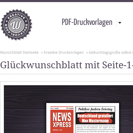
PDF-Druckvorlagen
Wunschblatt Startseite
»
Kreative Druckvorlagen
»
Geburtstagsgrüße selbst
Glückwunschblatt mit Seite-1