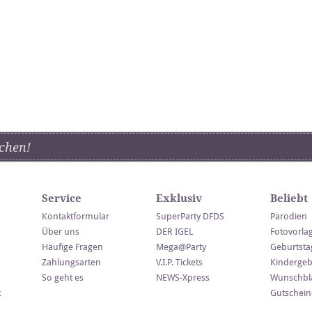
chen!
Service
Exklusiv
Beliebt
Kontaktformular
SuperParty DFDS
Parodien
Über uns
DER IGEL
Fotovorla
Häufige Fragen
Mega@Party
Geburtsta
Zahlungsarten
V.I.P. Tickets
Kindergeb
So geht es
NEWS-Xpress
Wunschblä
k
Gutschein