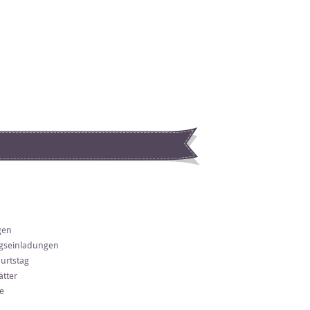
gen
gseinladungen
urtstag
tter
e