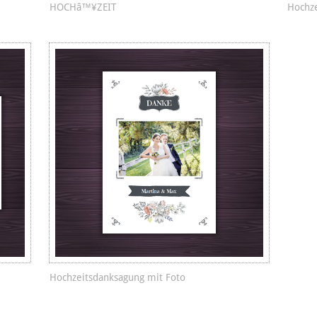
HOCHâ™¥ZEIT
Hochze
Hochzeitsdanksagung mit Foto