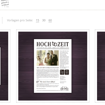
Vorlagen pro Seite:
15
30
60