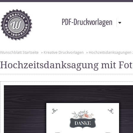
PDF-Druckvorlagen
Wunschblatt Startseite
»
Kreative Druckvorlagen
»
Hochzeitsdanksagungen
Hochzeitsdanksagung mit Fo