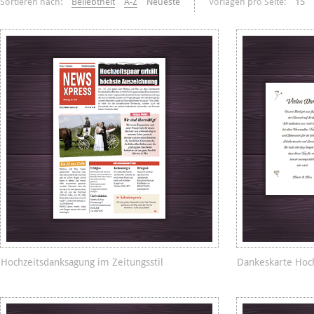
Sortieren nach:
Beliebtheit
A-Z
Neueste
Vorlagen pro Seite:
15
Hochzeitsdanksagung im Zeitungsstil
Dankeskarte Hoc