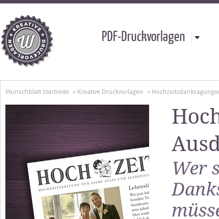
PDF-Druckvorlagen
Wunschblatt Startseite
»
Kreative Druckvorlagen
»
Hochzeitsdanksagunge
Hoch
Ausd
Wer s
Danks
müss