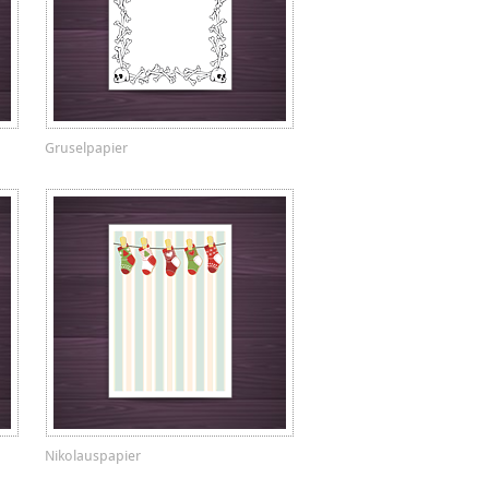
Gruselpapier
Nikolauspapier