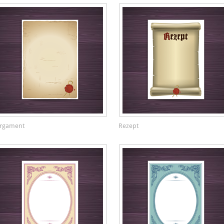
rgament
Rezept