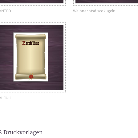
ANTED
Weihnachtsdiscokugeln
tifikat
2 Druckvorlagen