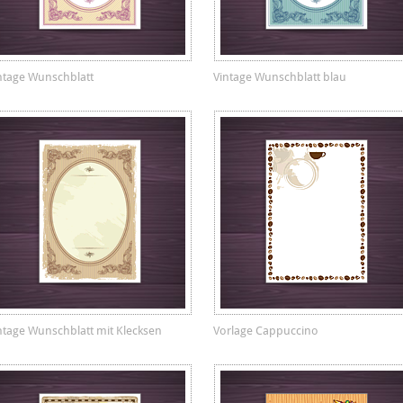
ntage Wunschblatt
Vintage Wunschblatt blau
ntage Wunschblatt mit Klecksen
Vorlage Cappuccino