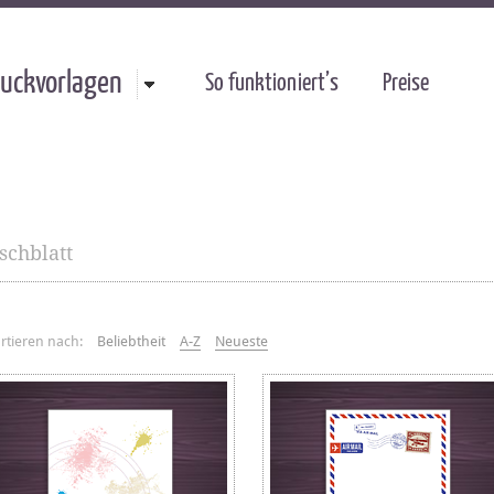
uckvorlagen
So funktioniert’s
Preise
chblatt
rtieren nach:
Beliebtheit
A-Z
Neueste