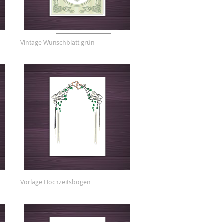
Vintage Wunschblatt grün
Vorlage Hochzeitsbogen