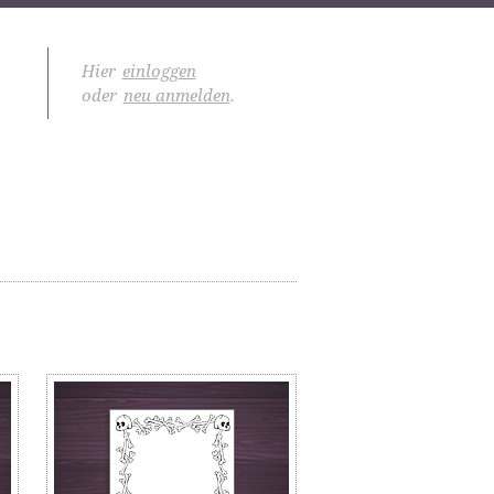
Hier
einloggen
oder
neu anmelden
.