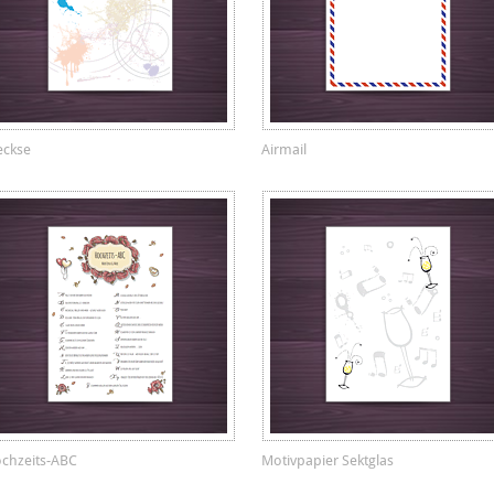
eckse
Airmail
chzeits-ABC
Motivpapier Sektglas