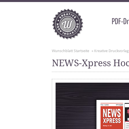
PDF-Dr
Wunschblatt Startseite
»
Kreative Druckvorla
NEWS-Xpress Hoc