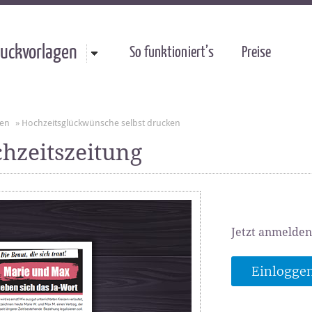
uckvorlagen
So funktioniert’s
Preise
gen
»
Hochzeitsglückwünsche selbst drucken
hzeitszeitung
Jetzt anmelden
Einlogge