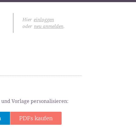
Hier
einloggen
oder
neu anmelden
.
 und Vorlage personalisieren:
n
PDFs kaufen