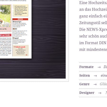
Eine Hochzeits
an das Hochzeit
ganz einfach ei
Zeitungsstil se
Die NEWS-Xpres
sehr schön auc
im Format DIN 
mit mindestens
D
Formate
→
ein
Seiten
→
Glü
Genre
→
Designer
→