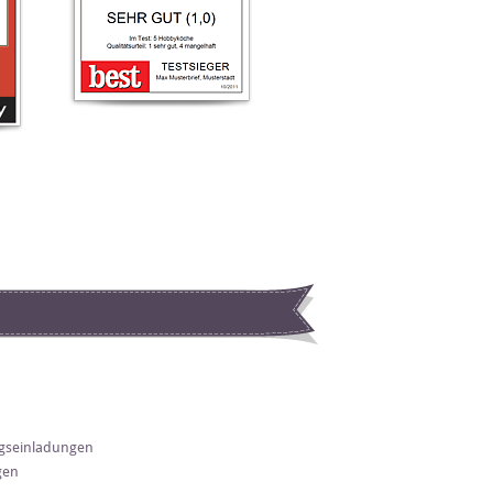
gseinladungen
gen